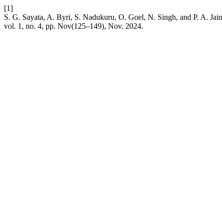
[1]
S. G. Sayata, A. Byri, S. Nadukuru, O. Goel, N. Singh, and P. A. J
vol. 1, no. 4, pp. Nov(125–149), Nov. 2024.